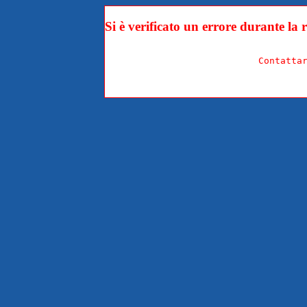
Si è verificato un errore durante la r
                            Contattar